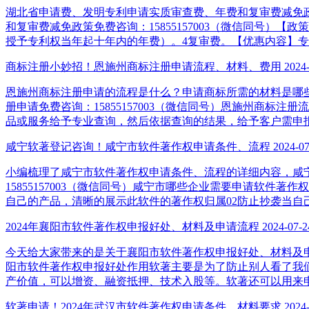
湖北省申请费、发明专利申请实质审查费、年费和复审费减免
和复审费减免政策免费咨询：15855157003（微信同号
授予专利权当年起十年内的年费）。4复审费。【优惠内容】
商标注册小妙招！恩施州商标注册申请流程、材料、费用
2024
恩施州商标注册申请的流程是什么？申请商标所需的材料是哪
册申请免费咨询：15855157003（微信同号）恩施州商
品或服务给予专业查询，然后依据查询的结果，给予客户需申
咸宁软著登记咨询！咸宁市软件著作权申请条件、流程
2024-07
小编梳理了咸宁市软件著作权申请条件、流程的详细内容，咸
15855157003（微信同号）咸宁市哪些企业需要申请软
自己的产品，清晰的展示此软件的著作权归属02防止抄袭当自
2024年襄阳市软件著作权申报好处、材料及申请流程
2024-07-2
今天给大家带来的是关于襄阳市软件著作权申报好处、材料及申请流程
阳市软件著作权申报好处作用软著主要是为了防止别人看了我
产价值，可以增资、融资抵押、技术入股等。软著还可以用来
软著申请！2024年武汉市软件著作权申请条件、材料要求
2024