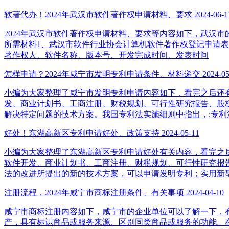
软著代办！2024年武汉市软件著作权申请材料、要求
2024-06-1
2024年武汉市软件著作权申请材料、要求等内容如下，武汉市的企业
所需材料1、武汉市软件行业协会计算机软件著作权登记申请表
著作权人、软件名称、版本号、开发完成时间、发表时间
怎样申请？2024年咸宁市发明专利申请条件、材料递交
2024-05
小编为大家整理了咸宁市发明专利申请内容如下，看完之后还有疑问可
发、商业计划书、工商注册、财税规划、可行性研究报告、股
解决特定问题的技术方案。我国专利法实施细则中指出，;专利
好处！东湖高新区专利申请好处、政策支持
2024-05-11
小编为大家整理了东湖高新区专利申请好处有关内容，看完之后还有疑
软件开发、商业计划书、工商注册、财税规划、可行性研究报
法的改进所提出的新的技术方案，可以申请发明专利；实用新
注册流程，2024年咸宁市商标注册条件、有关事项
2024-04-10
咸宁市商标注册内容如下，咸宁市的企业单位可以了解一下，有什么疑
产，具有标识商品或服务来源、区别同类商品或服务的功能。