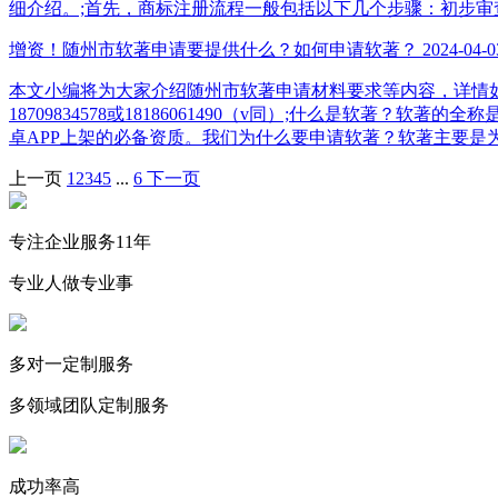
细介绍。;首先，商标注册流程一般包括以下几个步骤：初步审
增资！随州市软著申请要提供什么？如何申请软著？
2024-04-0
本文小编将为大家介绍随州市软著申请材料要求等内容，详情
18709834578或18186061490（v同）;什么是
卓APP上架的必备资质。我们为什么要申请软著？软著主要是
上一页
1
2
3
4
5
...
6
下一页
专注企业服务11年
专业人做专业事
多对一定制服务
多领域团队定制服务
成功率高