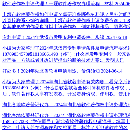
软件著作权申请代理！十堰软件著作权办理流程、材料
2024-06
十堰市软件著作权如何申请？需要准备哪些材料呢？另外时间
以直接联系小编咨询哦！十堰市软件著作权申请免费咨询：158
多其他形式的作品也可以申请著作权，例如视频作品、摄影作
专利申请！2024年武汉市发明专利申请条件、步骤
2024-06-18
小编为大家整理了2024年武汉市专利申请条件及申请流程要
18709834578或18186061490（v同）;什么是发
对产品、方法或者其改进所提出的新的技术方案;。发明人只
好处多！2024年湖北省软著申请用途、价值须知
2024-06-14
小编为大家整理了2024年湖北省软著申请有关内容，看完之后如
18186061490（v同）;什么是软著软著全称计算机软
后，软件著作权人享有发表权、开发者身份权、使用权、使用
湖北各地软著登记代办！2024年湖北省软件著作权申请办理流
湖北各地软著登记代办！2024年湖北省软件著作权申请办理
15855157003（微信同号）湖北省软件著作权申请流程：填写
文件：申请人若在源程序和文档页眉上标注了所申请软件的名