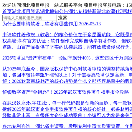
欢迎访问湖北项目申报一站式服务平台
项目申报客服电话：15855
首页
湖北项目资讯
湖北通知公告
湖北专精特新
湖北软著代理
财
搜索
为什么要申请软著，软著有哪些作用
2026-05-13
申请软件著作权（软著）的核心价值在于多层面赋能。它既是保
权高墙;享有官方认证：软件创作完成即自动享有著作权，但
盗版、山寨产品提供了坚实的法律武器，能有效威慑侵权行为
2026软著迎“最严审核年”：驳回率飙升40%，这些雷区千万别
从2025年底至今，国家版权保护中心对软著审核的调整持续落
加，驳回率较往年飙升40%以上！对于需要靠软著认定高新
解：2026软著审核趋严的核心趋势是什么？那些容易踩中的驳回
解锁数字资产“金钥匙”！2025年武汉市软件著作权申报全攻略
在武汉这座;数字江城;，每一行代码都是创新的血脉，每一款
拆解2025年武汉市企业申报软件著作权的核心好处、必备材料及
经验非常丰富，有很多大企业成功案例！小编可以为您带来关
各地专利咨询！湖北省申请费、发明专利申请实质审查费、年