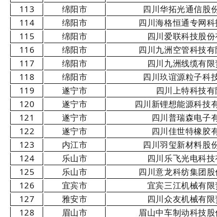
113
绵阳市
四川华拓光通信股
114
绵阳市
四川海格恒通专网科
115
绵阳市
四川爱联科技股份
116
绵阳市
四川九洲空管科技有
117
绵阳市
四川九洲线缆有限
118
绵阳市
四川玖谊源粒子科
119
遂宁市
四川上特科技有
120
遂宁市
四川新锂想能源科技
121
遂宁市
四川普瑞森电子
122
遂宁市
四川佳世特橡胶
123
内江市
四川羽玺新材料股
124
乐山市
四川乐飞光电科技
125
乐山市
四川意龙科纺集团股
126
宜宾市
宜宾三江机械有限
127
雅安市
四川众友机械有限
128
眉山市
眉山中车制动科技股