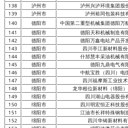
138
泸州市
泸州兴泸环境集团股
139
泸州市
泸州裕同包装科技
140
德阳市
中国第二重型机械集团德阳万
141
德阳市
德阳天和机械制造有
142
德阳市
德阳万鑫电站产品开
143
德阳市
四川亭江新材料股份
144
德阳市
什邡慧丰采油机械有
145
德阳市
德阳九鼎电气有
146
德阳市
中航宝胜（四川）电
147
德阳市
四川福摩斯工业技术
148
绵阳市
龙华相位新材料（绵阳）
149
绵阳市
四川湖山电器股份
150
绵阳市
四川明宏恒正科技股
151
绵阳市
江油市长祥特殊钢制
152
绵阳市
四川华铸新材料有