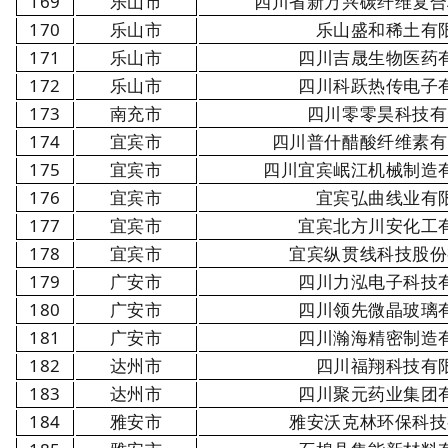
169
乐山市
四川省新万兴碳纤维复合
170
乐山市
乐山盛和稀土有
171
乐山市
四川吉晟生物医药
172
乐山市
四川科跃热传电子
173
南充市
四川零零昊科技有
174
宜宾市
四川普什醋酸纤维素有
175
宜宾市
四川宜宾岷江机械制造
176
宜宾市
宜宾弘曲线业有
177
宜宾市
宜宾北方川安化工
178
宜宾市
宜宾纵贯线科技股份
179
广安市
四川力泓电子科技
180
广安市
四川领先微晶玻璃
181
广安市
四川瀚海精密制造
182
达州市
四川福翔科技有
183
达州市
四川聚元药业集团
184
雅安市
雅安沃克林环保科技