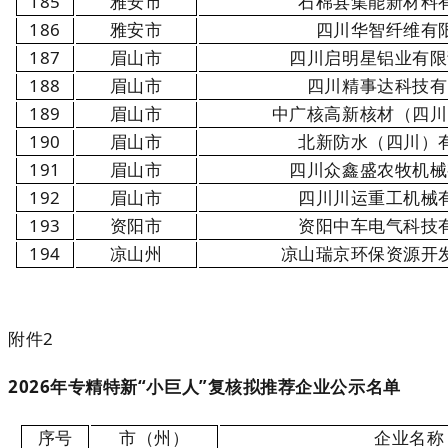
185
雅安市
石棉县集能新材料
186
雅安市
四川华智纤维有
187
眉山市
四川启明星铝业有限
188
眉山市
四川精事达科技有
189
眉山市
中广核高新核材（四川
190
眉山市
北新防水（四川）
191
眉山市
四川众鑫盛农牧机械
192
眉山市
四川川运重工机械
193
资阳市
资阳中车电气科技
194
凉山州
凉山瑞京环保资源开
附件2
2026年专精特新“小巨人”复核拟推荐企业公示名单
序号
市（州）
企业名称