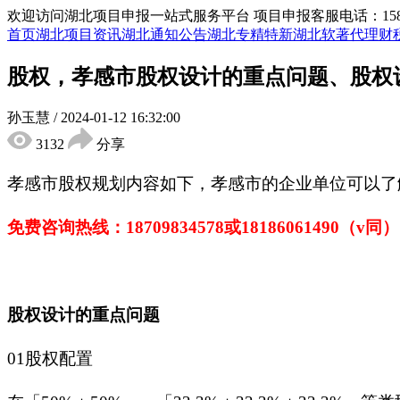
欢迎访问湖北项目申报一站式服务平台
项目申报客服电话：15855
首页
湖北项目资讯
湖北通知公告
湖北专精特新
湖北软著代理
财
股权，孝感市股权设计的重点问题、股权
孙玉慧
/
2024-01-12 16:32:00
3132
分享
孝感市
股权规划
内容如下，孝感市的企业单位可以了
免费咨询热线：
18709834578
或
18186061490
（
v同）
股权设计的重点问题
01股权配置