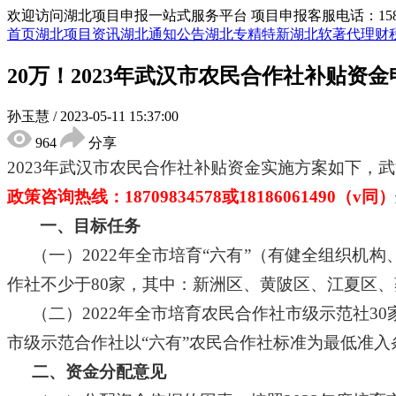
欢迎访问湖北项目申报一站式服务平台
项目申报客服电话：15855
首页
湖北项目资讯
湖北通知公告
湖北专精特新
湖北软著代理
财
20万！2023年武汉市农民合作社补贴资
孙玉慧
/
2023-05-11 15:37:00
964
分享
2023年武汉市农民合作社补贴资金实施方案如下，
政策咨询热线：
18709834578或18186061490（v同）
一、目标任务
（一）
2022年全市培育“六有”（有健全组织
作社不少于80家，其中：新洲区、黄陂区、江夏区、蔡
（二）
2022年全市培育农民合作社市级示范社3
市级示范合作社以“六有”农民合作社标准为最低准
二、资金分配意见