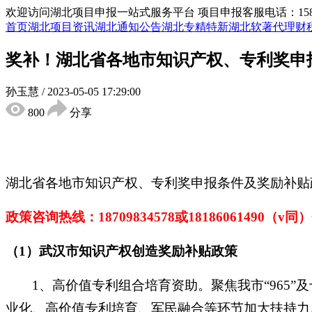
欢迎访问湖北项目申报一站式服务平台
项目申报客服电话：15855
首页
湖北项目资讯
湖北通知公告
湖北专精特新
湖北软著代理
财
奖补！湖北省各地市知识产权、专利奖申
孙玉慧
/
2023-05-05 17:29:00
800
分享
湖北省各地市知识产权、专利奖申报条件及奖励补贴
政策咨询热线：
18709834578
或
18186061490
（
v同）
（
1）武汉市知识产权创造奖励补贴政策
1、高价值专利组合培育资助。聚焦我市“965
业化、高价值专利培育、军民融合等环节加大扶持力