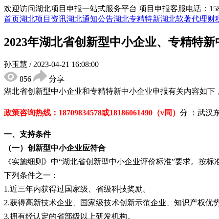
欢迎访问湖北项目申报一站式服务平台
项目申报客服电话：15855
首页
湖北项目资讯
湖北通知公告
湖北专精特新
湖北软著代理
财
2023年湖北省创新型中小企业、专精特
孙玉慧
/
2023-04-21 16:08:00
856
分享
湖北省创新型中小企业和专精特新中小企业
申报有关内容如下
政策咨询热线：
18709834578
或
18186061490
（
v同）
分 ：武汉
一、支持条件
（一）创新型中小企业应符合
《实施细则》中
“湖北省创新型中小企业评价标准”要求。按标
下列条件之一：
1.近三年内获得过国家级、省级科技奖励。
2.获得高新技术企业、国家级技术创新示范企业、知识产权优
3.拥有经认定的省部级以上研发机构。