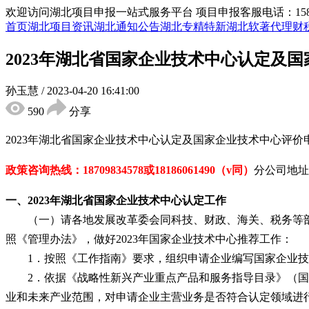
欢迎访问湖北项目申报一站式服务平台
项目申报客服电话：15855
首页
湖北项目资讯
湖北通知公告
湖北专精特新
湖北软著代理
财
2023年湖北省国家企业技术中心认定及
孙玉慧
/
2023-04-20 16:41:00
590
分享
2023年湖北省国家企业技术中心认定及国家企业技术中心评价
政策咨询热线：
18709834578
或
18186061490
（
v同）
分公司地址
一、
2023年
湖北省
国家企业技术中心
认定工作
（一）请各地发展改革委会同科技、财政、海关、税务等部
照《管理办法》，做好2023年国家企业技术中心推荐工作：
1．按照《工作指南》要求，组织申请企业编写国家企业技
2．依据《战略性新兴产业重点产品和服务指导目录》（国家发
业和未来产业范围，对申请企业主营业务是否符合认定领域进