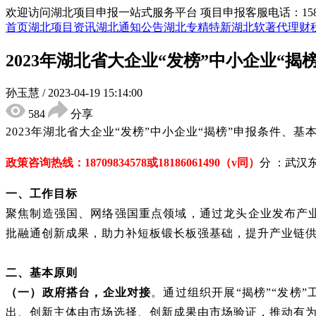
欢迎访问湖北项目申报一站式服务平台
项目申报客服电话：15855
首页
湖北项目资讯
湖北通知公告
湖北专精特新
湖北软著代理
财
2023年湖北省大企业“发榜”中小企业“
孙玉慧
/
2023-04-19 15:14:00
584
分享
2023年湖北省大企业“发榜”中小企业“揭榜”申报条件
政策咨询热线：
18709834578
或
18186061490
（
v同）
分 ：武汉
一、工作目标
聚焦制造强国、网络强国重点领域，通过龙头企业发布产
批融通创新成果，助力补短板锻长板强基础，提升产业链
二、基本原则
（一）政府搭台，企业对接
。通过组织开展
“揭榜”“发
出、创新主体由市场选择、创新成果由市场验证，推动有