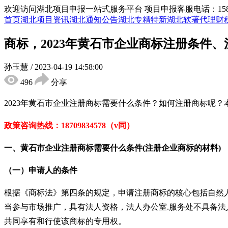
欢迎访问湖北项目申报一站式服务平台
项目申报客服电话：15855
首页
湖北项目资讯
湖北通知公告
湖北专精特新
湖北软著代理
财
商标，2023年黄石市企业商标注册条件、
孙玉慧
/
2023-04-19 14:58:00
496
分享
2023年黄石市
企业注册商标需要什么条件
？
如何注册商标呢？
政策咨询热线：
18709834578（v同）
一、黄石市
企业注册商标需要什么条件
(注册企业商标的
材料
)
（
一）
申请人的条件
根据《商标法》第四条的规定，申请注册商标的核心包括自然
当参与市场推广，具有法人资格，法人办公室.服务处不具备法
共同享有和行使该商标的专用权。