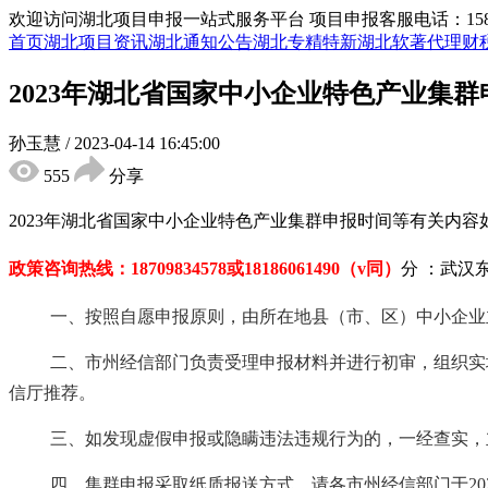
欢迎访问湖北项目申报一站式服务平台
项目申报客服电话：15855
首页
湖北项目资讯
湖北通知公告
湖北专精特新
湖北软著代理
财
2023年湖北省国家中小企业特色产业集
孙玉慧
/
2023-04-14 16:45:00
555
分享
2023年湖北省国家中小企业特色产业集群申报时间等有关内
政策咨询热线：
18709834578
或
18186061490
（
v同）
分 ：武汉
一、按照自愿申报原则，由所在地县（市、区）中小企业
二、市州经信部门负责受理申报材料并进行初审，组织实
信厅推荐。
三、如发现虚假申报或隐瞒违法违规行为的，一经查实，
四、集群申报采取纸质报送方式，请各市州经信部门于
2