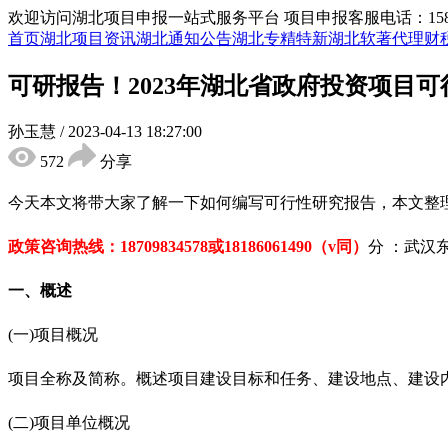
欢迎访问湖北项目申报一站式服务平台
项目申报客服电话：15855
首页
湖北项目资讯
湖北通知公告
湖北专精特新
湖北软著代理
财
可研报告！2023年湖北省政府投资项目
孙玉慧
/
2023-04-13 18:27:00
572
分享
今天本文将带大家了解一下如何编写可行性研究报告，本文整
政策咨询热线：
18709834578
或
18186061490
（
v同）
分 ：武汉
一、概述
(一)项目概况
项目全称及简称。概述项目建设目标和任务、建设地点、建设
(二)项目单位概况