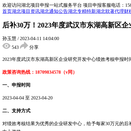
欢迎访问湖北项目申报一站式服务平台
项目申报客服电话：15855
首页
湖北项目资讯
湖北通知公告
湖北专精特新
湖北软著代理
财
后补30万！2023年度武汉市东湖高新
孙玉慧
/
2023-04-11 14:04:00
543
分享
2023年度武汉市东湖高新区企业研究开发中心绩效考核申报
政策咨询热线：
18709834578（v同）
一、
申报时间
2023-04-04 至 2023-04-20
二、
支持方式
对绩效考核结果为优秀的企业研发中心，给予每家
30万元的