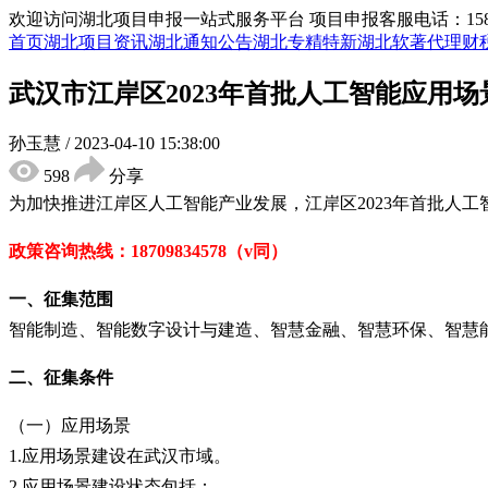
欢迎访问湖北项目申报一站式服务平台
项目申报客服电话：15855
首页
湖北项目资讯
湖北通知公告
湖北专精特新
湖北软著代理
财
武汉市江岸区2023年首批人工智能应用
孙玉慧
/
2023-04-10 15:38:00
598
分享
为
加快推进江岸区人工智能产业发展，江岸区
2023年首批人
政策咨询热线：
18709834578（v同）
一、征集范围
智能制造、智能数字设计与建造、智慧金融、智慧环保、智慧
二、征集条件
（一）应用场景
1.应用场景建设在武汉市域。
2.应用场景建设状态包括：