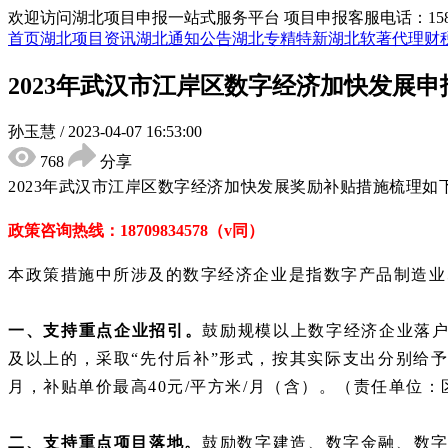
欢迎访问湖北项目申报一站式服务平台
项目申报客服电话：15855
首页
湖北项目资讯
湖北通知公告
湖北专精特新
湖北软著代理
财
2023年武汉市江岸区数字经济加快发展
孙玉慧
/
2023-04-07 16:53:00
768
分享
2023年武汉市江岸区数字经济加快发展奖励补贴措施梳理
如
政策咨询热线：
18709834578（v同）
本政策措施中所涉及的数字经济企业是指数字产品制造业
一、支持重点企业招引。
鼓励规模以上数字经济企业落
及以上的，采取“先付后补”形式，按其实际支出分别给予最
月，补贴单价最高40元/平方米/月（含）。（责任单位
二、支持重点项目落地。
鼓励数字建造、数字金融、数