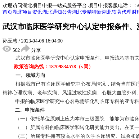
欢迎访问湖北项目申报一站式服务平台
项目申报客服电话：15855
首页
湖北项目资讯
湖北通知公告
湖北专精特新
湖北软著代理
财
武汉市临床医学研究中心认定申报条件、
孙玉慧
/
2023-04-06 16:04:00
562
分享
武汉市临床医学研究中心认定申报条件、申报流程等有
政策咨询热线：
18709834578（v同
）
一
、领域方向
根据我市
已有临床医学研究中心布局情况，结合当前医
精神心理疾病、老年疾病、风湿过敏性疾病、心脏大血管外科
申报的临床医学研究中心名称需细化到临床专科的亚专
二
、申报条件
（一）依托单位原则上应为本市三级医院，能够为市临
（二）所属专科的临床医学和转化研究能力突出。在某
（三）所属专科拥有较高水平的医学临床研究、试验和