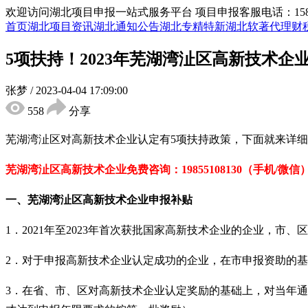
欢迎访问湖北项目申报一站式服务平台
项目申报客服电话：15855
首页
湖北项目资讯
湖北通知公告
湖北专精特新
湖北软著代理
财
5项扶持！2023年芜湖湾沚区高新技术
张梦
/
2023-04-04 17:09:00
558
分享
芜湖湾沚区对高新技术企业认定有
5
项扶持政策，下面就来详细
芜湖湾沚区高新技术企业免费咨
询：
19855108130（手机/微信
一、芜湖湾沚区
高新技术企业
申报补贴
1
．
2021
年至
2023
年首次获批国家高新技术企业的企业，市、区
2
．对于申报高新技术企业认定成功的企业，在市申报资助的基
3
．在省、市、区对高新技术企业认定奖励的基础上，对当年通