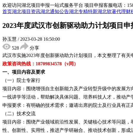
欢迎访问湖北项目申报一站式服务平台
项目申报客服电话：15855
首页
湖北项目资讯
湖北通知公告
湖北专精特新
湖北软著代理
财
2023年度武汉市创新驱动助力计划项目
孙玉慧
/
2023-03-28 16:50:00
528
分享
武汉市实施
2023年度创新驱动助力计划项目
，
本文整理了有关
政策咨询热线：
18709834578（v同
）
一、
项目内容及要求
（一）院士专家行
项目内容：围绕增强自主创新能力及产业转型升级中的发展方
一线讲学等活动，帮助解决具体问题、培养科技人才，推动产
申报要求：有明确的技术需求；邀请出席的院士及行业具有正
（二）技术交流
项目内容：围绕产业领域前沿性发展、关键核心技术等问题，
性、创新性、实用性，推进产学研融合、推动技术创新，形成