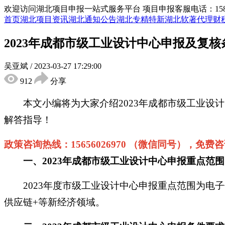
欢迎访问湖北项目申报一站式服务平台
项目申报客服电话：15855
首页
湖北项目资讯
湖北通知公告
湖北专精特新
湖北软著代理
财
2023年成都市级工业设计中心申报及复
吴亚斌
/
2023-03-27 17:29:00
912
分享
本文小编将为大家介绍
2023
年成都市级工业设计
解答指导！
政策咨询热线：
15656026970 （微信同号），免费
一、
2023
年
成都
市级工业设计中心申报重点范围
2023
年度市级工业设计中心申报重点范围为电子
供应链+等新经济领域。