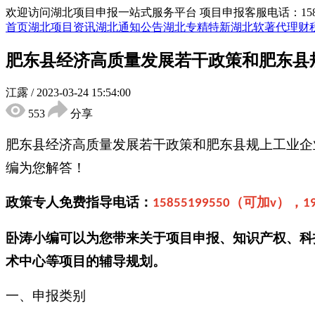
欢迎访问湖北项目申报一站式服务平台
项目申报客服电话：15855
首页
湖北项目资讯
湖北通知公告
湖北专精特新
湖北软著代理
财
肥东县经济高质量发展若干政策和肥东县
江露
/
2023-03-24 15:54:00
553
分享
肥东县经济高质量发展若干政策和肥东县规上工业企
编为您解答！
政策专人免费指导电话：
（可加
），
15855199550
v
1
卧涛小编可以为您带来关于项目申报、知识产权、科
术中心等项目的辅导规划。
一、申报类别