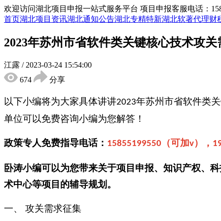
欢迎访问湖北项目申报一站式服务平台
项目申报客服电话：15855
首页
湖北项目资讯
湖北通知公告
湖北专精特新
湖北软著代理
财
2023年苏州市省软件类关键核心技术攻
江露
/
2023-03-24 15:54:00
674
分享
以下小编将为大家具体讲讲
年
苏州市省软件类关
2023
单位可以免费咨询小编为您解答！
政策专人免费指导电话：
（可加
），
15855199550
v
1
卧涛小编可以为您带来关于项目申报、知识产权、科
术中心等项目的辅导规划。
一、
攻关需求征集