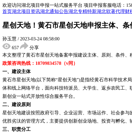
欢迎访问湖北项目申报一站式服务平台
项目申报客服电话：15855
首页
湖北项目资讯
湖北通知公告
湖北专精特新
湖北软著代理
财
星创天地！黄石市星创天地申报主体、条
孙玉慧
/
2023-03-24 08:58:00
657
分享
本文整理了
黄石市星创天地备案
申报建设主体、原则、条件、
政策咨询热线：
18709834578（v同
）
一、建设主体
黄石市星创天地
(以下简称“
星创天地
”)是指经黄石市科学技术
体和线上网络平台，面向科技特派员、大学生、返乡农民工、
新创业一站式开放性综合服务平台。
二、建设原则
星创天地建设按照政府引导、企业运营、市场运作、社会参与
优胜劣汰的管理方式，主要提供创新创业场地、投资与孵化、
三、职责分工