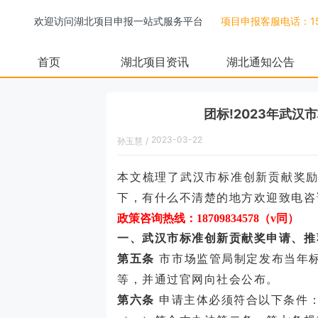
欢迎访问湖北项目申报一站式服务平台
项目申报客服电话：158
首页
湖北项目资讯
湖北通知公告
团标!2023年武
2023-03-22
孙玉慧
/
09:10:00
本文梳理了
武汉市标准创新贡献
奖
下，有什么不清楚的地方欢迎致电咨
政策咨询热线：
18709834578（v同）
一、武汉市
标准创新贡献奖
申请、推
第五条
市市场监管局制定发布当年
等，并通过官网向社会公布。
第六条
申请主体必须符合以下条件