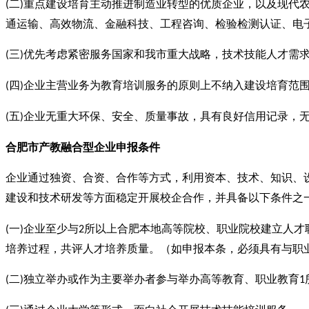
二
重点建设培育主动推进制造业转型的优质企业，以及现代
(
)
通运输、高效物流、金融科技、工程咨询、检验检测认证、电
三
优先考虑紧密服务国家和我市重大战略，技术技能人才需
(
)
四
企业主营业务为教育培训服务的原则上不纳入建设培育范
(
)
五
企业无重大环保、安全、质量事故，具有良好信用记录，
(
)
合肥市产教融合型企业
申报
条件
企业通过独资、合资、合作等方式，利用资本、技术、知识、
建设和技术研发等方面稳定开展校企合作，并具备以下条件之
一
企业至少与
所以上合肥本地高等院校、职业院校建立人才
(
)
2
培养过程，共评人才培养质量。（如申报本条，必须具有与职
二
独立举办或作为主要举办者参与举办高等教育、职业教育
(
)
1