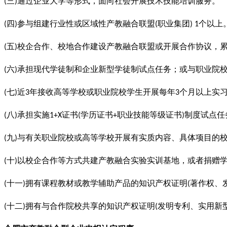
三
通过企业大学等形式，面向社会开展技术技能培训服务。
(
)
四
参与组建行业性或区域性产教融合联盟
职业集团
个以上
(
)
(
) 1
五
校企合作、校地合作建设产教融合联盟或开展合作协议，
(
)
六
承担现代学徒制和企业新型学徒制试点任务；或与职业院
(
)
七
近
年接收高等学校或职业院校学生开展每年
个月以上实
(
)
3
3
八
承担实施
证书
学历证书
职业技能等级证书
制度试点任
(
)
1+X
(
+
)
九
与有关职业院校或高等学校开展有实质内容、具体项目的
(
)
十
以校企合作等方式共建产教融合实验实训基地，或者捐赠
(
)
十一
拥有课程教材或教学辅助产品的知识产权证明
著作权、
(
)
(
十二
拥有与合作院校共享的知识产权证明
发明专利、实用新
(
)
(