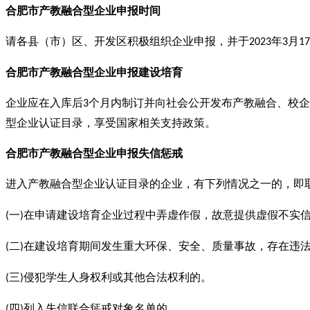
合肥市产教融合型企业
申报
时间
请各县（市）区、开发区积极组织企业申报，并于
年
月
2023
3
17
合肥市产教融合型企业
申报
建设培育
企业应在入库后
个月内制订并向社会公开发布产教融合、校企
3
型企业认证目录，享受国家相关支持政策。
合肥市产教融合型企业
申报
失信惩戒
进入产教融合型企业认证目录的企业，有下列情况之一的，即
一
在申请建设培育企业过程中弄虚作假，故意提供虚假不实
(
)
二
在建设培育期间发生重大环保、安全、质量事故，存在违
(
)
三
侵犯学生人身权利或其他合法权利的。
(
)
四
列入失信联合惩戒对象名单的。
(
)