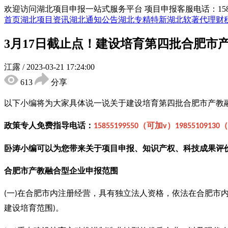
欢迎访问湖北项目申报一站式服务平台
项目申报客服电话：15855
首页
湖北项目资讯
湖北通知公告
湖北专精特新
湖北软著代理
财
3月17日截止点！建设培育第四批合肥市
江露
/
2023-03-21 17:24:00
613
分享
以下小编将为大家具体说一说关于建设培育第四批合肥市产教
政策专人免费指导电话：
（可加
）
（
15855199550
v
19855109130
卧涛小编可以为您带来关于项目申报、知识产权、科技成果评
合肥市产教融合型企业
申报范围
一
在合肥市内注册经营，具有独立法人资格，依法在合肥市
(
)
建设培育范围
。
)