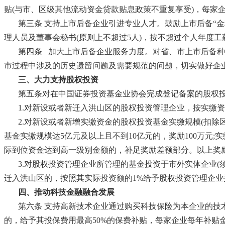
贴(与市、区级其他流动资金贷款贴息政策不重复享受)，每家
第三条
支持上市后备企业引进专业人才。鼓励上市后备“金种
理人员及董事会秘书(原则上不超过5人)，按不超过个人年度工
第四条
加大上市后备企业服务力度。对省、市上市后备种
市过程中涉及的历史遗留问题及需要规范的问题，切实做好企
三、大力支持股权投资
第五条对在中国证券投资基金业协会完成登记备案的股权
1.对新设或者新迁入洪山区的股权投资管理企业，按实缴资
2.对新设或者新增实缴资金的股权投资基金实缴规模(扣
基金实缴规模达5亿元及以上且不到10亿元的，奖励100万元;实
际到位资金达到高一级别金额的，补足奖励差额部分。以上奖励
3.对股权投资管理企业所管理的基金投资于市外实体企业(
迁入洪山区的，按照其实际投资额的1%给予股权投资管理企业
四、推动科技金融融合发展
第六条
支持高新技术企业通过购买科技保险为本企业的技
的，给予其投保费用最高50%的保费补贴，每家企业每年补贴金