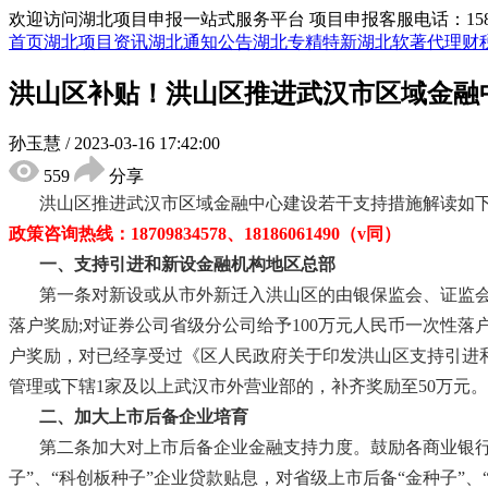
欢迎访问湖北项目申报一站式服务平台
项目申报客服电话：15855
首页
湖北项目资讯
湖北通知公告
湖北专精特新
湖北软著代理
财
洪山区补贴！洪山区推进武汉市区域金融
孙玉慧
/
2023-03-16 17:42:00
559
分享
洪山区推进武汉市区域金融中心建设若干支持措施
解读如
政策咨询热线：
18709834578
、
18186061490
（
v同）
一、支持引进和新设金融机构地区总部
第一条对新设或从市外新迁入洪山区的由银保监会、证监
落户奖励;对证券公司省级分公司给予100万元人民币一次性落
户奖励，对已经享受过《区人民政府关于印发洪山区支持引进和发
管理或下辖1家及以上武汉市外营业部的，补齐奖励至50万元
二、加大上市后备企业培育
第二条加大对上市后备企业金融支持力度。鼓励各商业银
子”、“科创板种子”企业贷款贴息，对省级上市后备“金种子”、