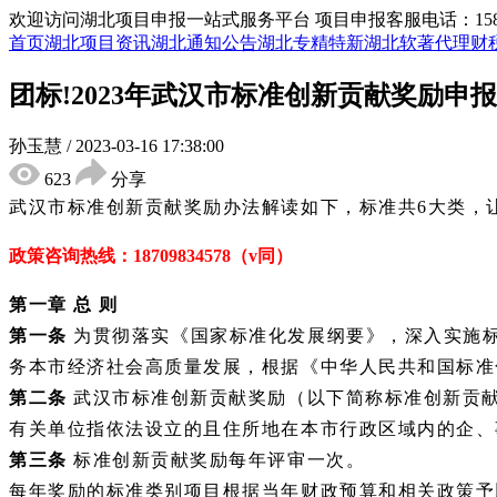
欢迎访问湖北项目申报一站式服务平台
项目申报客服电话：15855
首页
湖北项目资讯
湖北通知公告
湖北专精特新
湖北软著代理
财
团标!2023年武汉市标准创新贡献奖励申
孙玉慧
/
2023-03-16 17:38:00
623
分享
武汉市标准创新贡献奖励办法
解读如下，标准共
6大类，
政策咨询热线：
18709834578（v同）
第一章
总
则
第一条
为贯彻落实《国家
标准
化发展纲要》，深入实施
务本市经济社会高质量发展，根据《中华人民共和国标准
第二条
武汉市标准创新贡献奖励（以下简称标准创新贡
有关单位指依法设立的且住所地在本市行政区域内的企、
第三条
标准创新贡献奖励每年评审一次。
每年奖励的标准类别项目根据当年财政预算和相关政策予