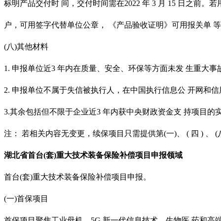
标明产品交付时 间，交付时间需在2022 年 3 月 15 日之前。
户，可用签字代替单位公章，
《产品验收证明》可用报关单
等
(八)其他材料
1. 申报单位近3 年内在质量、安全、环保等方面未发 生重大
2. 申报单位不属于失信被执行人，在中国执行信息公 开网
3.其余包括但不限于企业近3 年内获中央财政资金支 持项目的
注：
若相关内容无变更，续保项目只需提供第
(一)、 ( 四 ) 、
湖北省
首台
(套)重大技术装备保险补偿项目申报领域
首台
(套)重大技术装备保险补偿项目申报。
(一)首保项目
首保项目聚焦工业母机、
5G 新一代信息技术、生物医 药和高