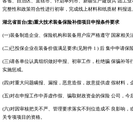
各省、自治区、直辖市、计划单列市、新疆生产建设兵
团工业
完整性和政策符合性进行初审，完成线上材料和纸质材
料报送
湖北省
首台
(套)重大技术装备保险补偿项目申报
条件要求
(一)装备制造企业、保险机构和装备用户应严格遵守 国家相
(二)已投保企业在装备价值满足要求(见附件 1 ) 后 集中
(三)请各单位认真组织做好申报、初审工作，杜绝骗 保骗补
实施惩戒。
(四)对重大问题瞒报、漏报，恶意造假，故意提供虚 假材料
(五)对在申报工作中弄虚作假、骗取财政资金的保险 公司，
(六)对因审核把关不严、管理要求落实不到位造成不 良影响，
关专项项目的资格。