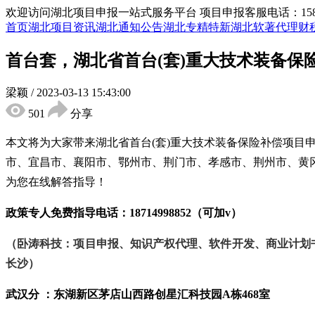
欢迎访问湖北项目申报一站式服务平台
项目申报客服电话：15855
首页
湖北项目资讯
湖北通知公告
湖北专精特新
湖北软著代理
财
首台套，湖北省首台(套)重大技术装备保
梁颖
/
2023-03-13 15:43:00
501
分享
本文将为大家带来湖北省首台
(套)重大技术装备保险补偿项目
市、宜昌市、襄阳市、鄂州市、荆门市、孝感市、荆州市、黄
为您在线解答指导！
政策专人免费指导电话：
18714998852（可加v）
（卧涛科技：项目申报、知识产权代理、软件开发、商业计划
长沙）
武汉分 ：东湖新区茅店山西路创星汇科技园
A栋468室