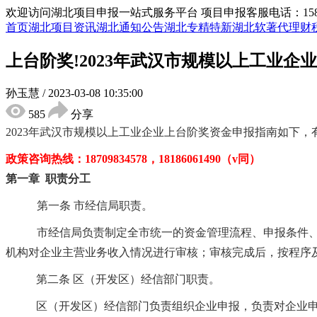
欢迎访问湖北项目申报一站式服务平台
项目申报客服电话：15855
首页
湖北项目资讯
湖北通知公告
湖北专精特新
湖北软著代理
财
上台阶奖!2023年武汉市规模以上工业企
孙玉慧
/
2023-03-08 10:35:00
585
分享
2023年武汉市规模以上工业企业上台阶奖资金申报
指南如下
，
政策咨询热线：
18709834578
，
18186061490
（
v同）
第一章
职责分工
第一条
市经信局职责。
市经信局负责制定全市统一的资金管理流程、申报条件
机构对企业主营业务收入情况进行审核；审核完成后，按程序
第二条
区（开发区）经信部门职责。
区（开发区）经信部门负责组织企业申报，负责对企业