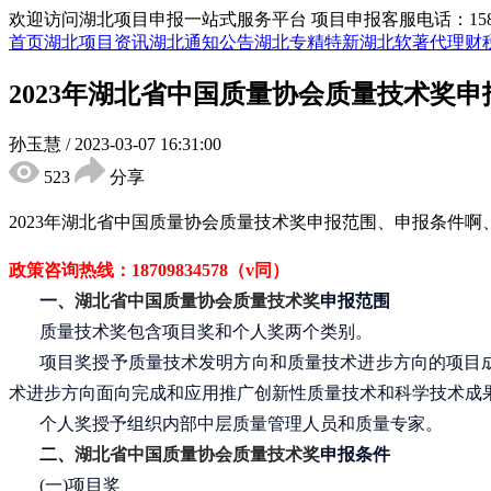
欢迎访问湖北项目申报一站式服务平台
项目申报客服电话：15855
首页
湖北项目资讯
湖北通知公告
湖北专精特新
湖北软著代理
财
2023年湖北省中国质量协会质量技术奖
孙玉慧
/
2023-03-07 16:31:00
523
分享
2023年湖北省中国质量协会质量技术奖申报范围、申报条件
政策咨询热线：
18709834578（v同）
一、
湖北省
中国质量协会质量技术奖
申报范围
质量技术奖包含项目奖和个人奖两个类别。
项目奖授予质量技术发明方向和质量技术进步方向的项目
术进步方向面向完成和应用推广创新性质量技术和科学技术成
个人奖授予组织内部中层质量管理人员和质量专家。
二、
湖北省
中国质量协会质量技术奖
申报条件
(一)项目奖