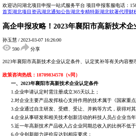
欢迎访问湖北项目申报一站式服务平台
项目申报客服电话：15855
首页
湖北项目资讯
湖北通知公告
湖北专精特新
湖北软著代理
财
高企申报攻略！2023年襄阳市高新技术
孙玉慧
/
2023-03-07 16:26:00
590
分享
2023年
襄阳市
高新技术企业认定条件
、
认定奖补等有关内容整
政策咨询热线：
18709834578（v同）
一、
2023年
襄阳市
高新技术企业认定
条件
1.企业申请认定时需注册成立365天以上；
2.对企业主要产品发挥核心支持作用的技术属于《国家重
3.企业通过自主研发、受赠、受让、并购等方式，获得对
4.企业从事研发和相关技术创新活动的科技人员占企业当年
5.近一年高新技术产品收入占企业同期总收入的比例不低于
6.企业创新能力评价应达到相应要求；