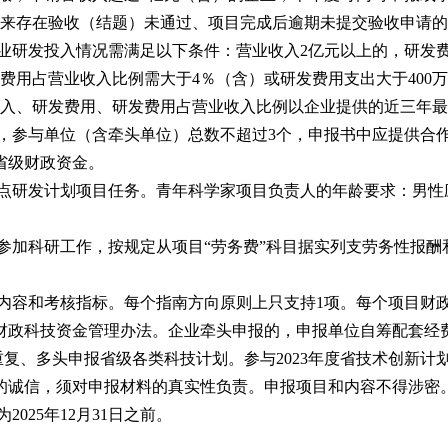
年以来存在验收（结题）未通过、项目完成后逾期未提交验收申请
业研发投入情况需满足以下条件：营业收入2亿元以上的，研发费
发费用占营业收入比例需大于4％（含）或研发费用支出大于400
收入、研发费用、研发费用占营业收入比例以企业提供的近三年
，参与单位（含牵头单位）总数不超过3个，申报书中应提供合
省级财政资金。
研发计划项目任务。青年科学家项目负责人的年龄要求：男性应为19
参加科研工作，按规定从项目“劳务费”科目据实列支劳务性报
内容和考核指标。每个指南方向原则上只支持1项。每个项目财政资
财政科技资金管理办法。企业牵头申报的，申报单位自筹配套经费
重复、多头申报省级各类科技计划。参与2023年度省技术创新
的诚信，须对申报材料的真实性负责。申报项目和内容不得涉密
025年12月31日之前。