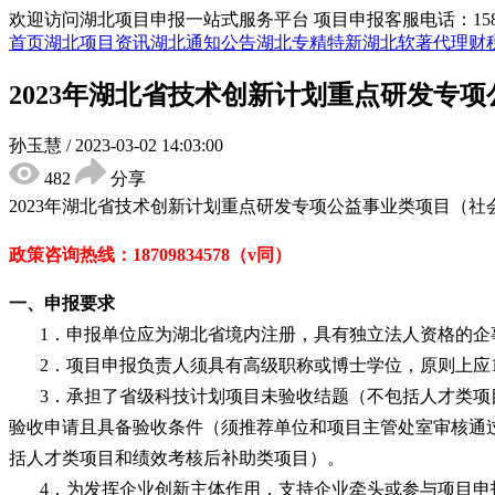
欢迎访问湖北项目申报一站式服务平台
项目申报客服电话：15855
首页
湖北项目资讯
湖北通知公告
湖北专精特新
湖北软著代理
财
2023年湖北省技术创新计划重点研发专
孙玉慧
/
2023-03-02 14:03:00
482
分享
2023年湖北省技术创新计划重点研发专项公益事业类项目（社
政策咨询热线：
18709834578（v同）
一、申报要求
1．申报单位应为湖北省境内注册，具有独立法人资格的企事
2．项目申报负责人须具有高级职称或博士学位，原则上应19
3．承担了省级科技计划项目未验收结题（不包括人才类
验收申请且具备验收条件（须推荐单位和项目主管处室审核通
括人才类项目和绩效考核后补助类项目）。
4．为发挥企业创新主体作用，支持企业牵头或参与项目申