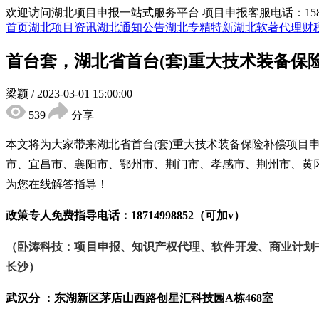
欢迎访问湖北项目申报一站式服务平台
项目申报客服电话：15855
首页
湖北项目资讯
湖北通知公告
湖北专精特新
湖北软著代理
财
首台套，湖北省首台(套)重大技术装备保
梁颖
/
2023-03-01 15:00:00
539
分享
本文将为大家带来湖北省首台
(套)重大技术装备保险补偿项目
市、宜昌市、襄阳市、鄂州市、荆门市、孝感市、荆州市、黄
为您在线解答指导！
政策专人免费指导电话：
18714998852（可加v）
（卧涛科技：项目申报、知识产权代理、软件开发、商业计划
长沙）
武汉分 ：东湖新区茅店山西路创星汇科技园
A栋468室