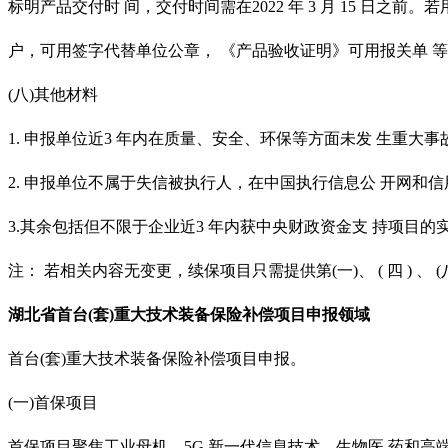
标明产品交付时 间，交付时间需在2022 年 3 月 15 日之前。
户，可用签字代替单位公章，
《产品验收证明》可用报关单
等
(八)其他材料
1. 申报单位近3 年内在质量、安全、环保等方面未发 生重大
2. 申报单位不属于失信被执行人，在中国执行信息公 开网
3.其余包括但不限于企业近3 年内获中央财政资金支 持项目的
注：
若相关内容无变更，续保项目只需提供第
(一)、 ( 四 ) 、
湖北省
首台
(套)重大技术装备保险补偿项目申报领域
首台
(套)重大技术装备保险补偿项目申报。
(一)首保项目
首保项目聚焦工业母机、
5G 新一代信息技术、生物医 药和高