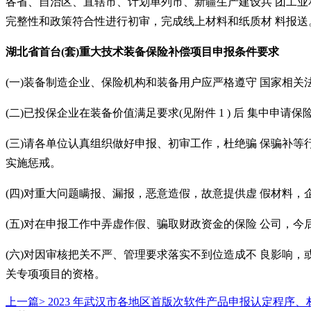
各省、自治区、直辖市、计划单列市、新疆生产建设兵
团工业
完整性和政策符合性进行初审，完成线上材料和纸质材
料报送
湖北省
首台
(套)重大技术装备保险补偿项目申报
条件要求
(一)装备制造企业、保险机构和装备用户应严格遵守 国家相
(二)已投保企业在装备价值满足要求(见附件 1 ) 后 集中
(三)请各单位认真组织做好申报、初审工作，杜绝骗 保骗补
实施惩戒。
(四)对重大问题瞒报、漏报，恶意造假，故意提供虚 假材料
(五)对在申报工作中弄虚作假、骗取财政资金的保险 公司，
(六)对因审核把关不严、管理要求落实不到位造成不 良影响，
关专项项目的资格。
上一篇>
2023 年武汉市各地区首版次软件产品申报认定程序、