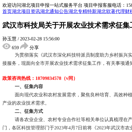
欢迎访问湖北项目申报一站式服务平台
项目申报客服电话：15855
首页
湖北项目资讯
湖北通知公告
湖北专精特新
湖北软著代理
财
武汉市科技局关于开展农业技术需求征集
孙玉慧
/
2023-02-28 15:56:00
659
分享
为贯彻落实《武汉市深化科技特派员制度助力乡村振兴
接服务，现面向全市开展农业技术需求征集工作，有关事项通
政策咨询热线：
18709834578（v同
）
一、征集内容
面向现代农业和农村发展需求，聚焦良种培育、高效种
产业的农业技术需求。
二、征集方式
请各农业企业、农村专业合作社等相关单位认真梳理在
门，各区科技管理部门于
2023
年
4
月
7
日前将《
2023
年武汉市农