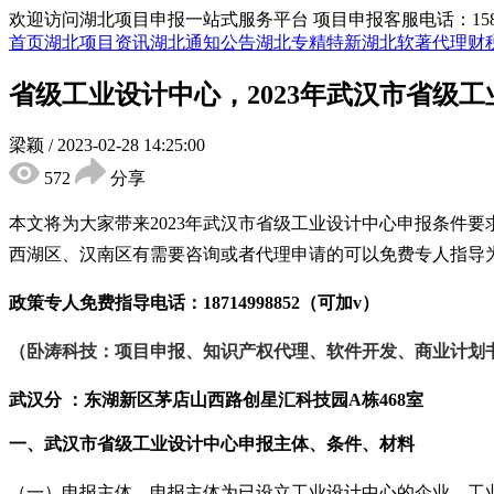
欢迎访问湖北项目申报一站式服务平台
项目申报客服电话：15855
首页
湖北项目资讯
湖北通知公告
湖北专精特新
湖北软著代理
财
省级工业设计中心，2023年武汉市省级
梁颖
/
2023-02-28 14:25:00
572
分享
本文将为大家带来
2023年武汉市省级工业设计中心申报条件要
西湖区、汉南区有
需要咨询或者代理申请的可以免费专人指导
政策专人免费指导电话：
18714998852（可加v）
（卧涛科技：项目申报、知识产权代理、软件开发、商业计划
武汉分 ：东湖新区茅店山西路创星汇科技园
A栋468室
一、
武汉市
省级工业设计中心申报
主体、条件、材料
（一）申报主体。申报主体为已设立工业设计中心的企业、工