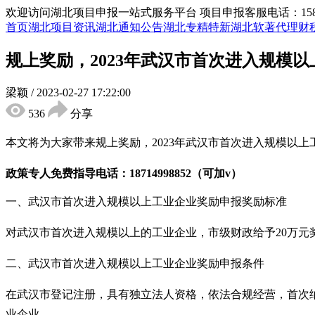
欢迎访问湖北项目申报一站式服务平台
项目申报客服电话：15855
首页
湖北项目资讯
湖北通知公告
湖北专精特新
湖北软著代理
财
规上奖励，2023年武汉市首次进入规模
梁颖
/
2023-02-27 17:22:00
536
分享
本文将为大家带来规上奖励，
2023年
武汉市首次进入规模以上
政策专人免费指导电话：
18714998852（可加v）
一、
武汉市
首次进入规模以上工业企业奖励
申报
奖励标准
对武汉市首次进入规模以上的工业企业，市级财政给予
20万元
二、
武汉市
首次进入规模以上工业企业奖励
申报
条件
在武汉市登记注册，具有独立法人资格，依法合规经营，首次
业企业。