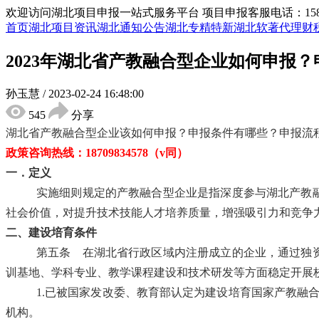
欢迎访问湖北项目申报一站式服务平台
项目申报客服电话：15855
首页
湖北项目资讯
湖北通知公告
湖北专精特新
湖北软著代理
财
2023年湖北省产教融合型企业如何申报
孙玉慧
/
2023-02-24 16:48:00
545
分享
湖北省产教融合型企业
该如何
申报
？申报条件有哪些？申报流
政策咨询热线：
18709834578（v同
）
一．定义
实施细则规定的
产教融合型企业
是指深度参与湖北产教
社会价值，对提升技术技能人才培养质量，增强吸引力和竞争
二、
建设培育条件
第五条
在湖北省行政区域内注册成立的企业，通过独资
训基地、学科专业、教学课程建设和技术研发等方面稳定开展
1.已被国家发改委、教育部认定为建设培育国家产教融
机构。