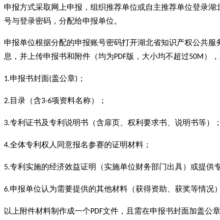
申报方式采取网上申报，组织推荐单位或自主推荐单位登录湖
号与登录密码，分配给申报单位。
申报单位根据分配的申报账号密码打开湖北省知识产权公共服
息，并上传申报书和附件（均为
版，大小均不超过
），
PDF
50M
申报书封面
盖公章
；
1.
(
)
目录（含
项资料名称）；
2.
3-6
专利证书及专利说明书（含扉页、权利要求书、说明书等）
3.
全体专利权人同意报名参赛的证明材料；
4.
专利实施的经济效益证明（实施单位财务部门出具）或提供
5.
申报单位认为需要提供的其他材料（获得资助、获奖等情况
6.
以上附件材料制作成一个
文件，且需在申报书封面加盖公
PDF