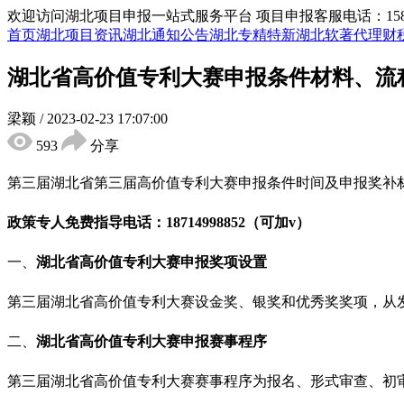
欢迎访问湖北项目申报一站式服务平台
项目申报客服电话：15855
首页
湖北项目资讯
湖北通知公告
湖北专精特新
湖北软著代理
财
湖北省高价值专利大赛申报条件材料、流
梁颖
/
2023-02-23 17:07:00
593
分享
第三届湖北省第三届高价值专利大赛申报条件时间及申报奖补
政策专人免费指导电话：
18714998852（可加v）
一、
湖北省高价值专利大赛
申报
奖项设置
第三届湖北省高价值专利大赛设金奖、银奖和优秀奖奖项，从
二、
湖北省高价值专利大赛
申报
赛事程序
第三届湖北省高价值专利大赛赛事程序为报名、形式审查、初