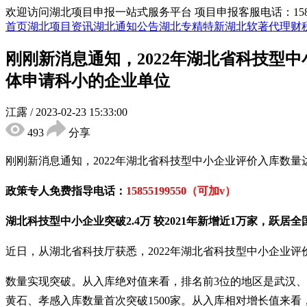
欢迎访问湖北项目申报一站式服务平台
项目申报客服电话：15855
首页
湖北项目资讯
湖北通知公告
湖北专精特新
湖北软著代理
财
刚刚新消息通知，2022年湖北省科技型中
体申请科小的企业单位
江露
/
2023-02-23 15:33:00
493
分享
刚刚新消息通知，
2022
年湖北省科技型中小企业评价入库数量
政策专人免费指导电话：
15855199550（可加v）
湖北科技型中小企业突破
2.4
万
较
2021
年新增近
1
万家，跃居全
近日，从湖北省科技厅获悉，
2022
年湖北省科技型中小企业评
数量实现突破。从入库绝对值来看，排名前
3
位的地区是武汉、
黄石、孝感入库数量首次突破
1500
家。从入库相对增长值来看