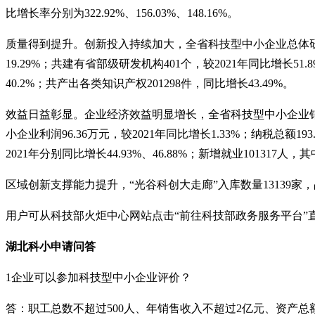
比增长率分别为
322.92%
、
156.03%
、
148.16%
。
质量得到提升。创新投入持续加大，全省科技型中小企业总体
19.29%
；共建有省部级研发机构
401
个，较
2021
年同比增长
51.
40.2%
；共产出各类知识产权
201298
件，同比增长
43.49%
。
效益日益彰显。企业经济效益明显增长，全省科技型中小企业
小企业利润
96.36
万元，较
2021
年同比增长
1.33%
；纳税总额
193
2021
年分别同比增长
44.93%
、
46.88%
；新增就业
101317
人，其
区域创新支撑能力提升，
“光谷科创大走廊”入库数量
13139
家，
用户可从科技部火炬中心网站点击
“前往科技部政务服务平台”
湖北科小申请问答
1
企业可以参加科技型中小企业评价？
答：职工总数不超过
500
人、年销售收入不超过
2
亿元、资产总