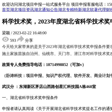
欢迎访问湖北项目申报一站式服务平台
项目申报客服电话：15855
首页
湖北项目资讯
湖北通知公告
湖北专精特新
湖北软著代理
财
科学技术奖，2023年度湖北省科学技术
梁颖
/
2023-02-22 16:48:00
593
分享
今天给大家带来的是关于
2023年湖北省科学技术奖申报条
施土家族苗族自治州、仙桃市、天门市、潜江市对科学技术奖
政策专人免费指导电话：
18714998852（可加v）
（卧涛科技：项目申报、知识产权代理、软件开发、商业计划
武汉分 ：东湖新区茅店山西路创星汇科技园
A栋468室
一、湖北省科学技术奖申报
条件
申报者请认真阅读《关于开展湖北省科学技术奖提名工作的通