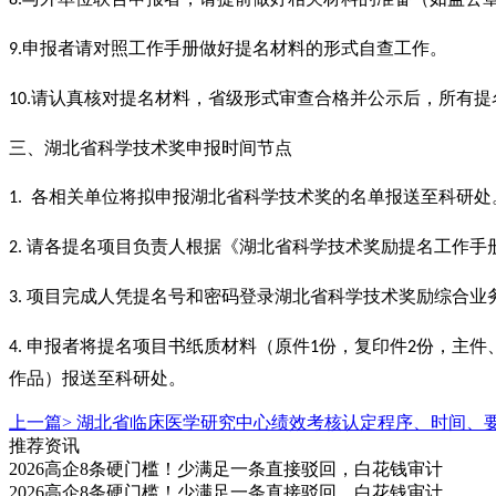
申报者请对照工作手册做好提名材料的形式自查工作。
9.
请认真核对提名材料，省级形式审查合格并公示后，所有提
10.
三、湖北省科学技术奖
申报
时间节点
各相关单位将拟申报湖北省科学技术奖的名单报送至科研处
1.
请各提名项目负责人根据《湖北省科学技术奖励提名工作手册
2.
项目完成人凭提名号和密码登录湖北省科学技术奖励综合业
3.
申报者将提名项目书纸质材料（原件
份，复印件
份，主件
4.
1
2
作品）报送至科研处。
上一篇>
湖北省临床医学研究中心绩效考核认定程序、时间、
推荐资讯
2026高企8条硬门槛！少满足一条直接驳回，白花钱审计
2026高企8条硬门槛！少满足一条直接驳回，白花钱审计