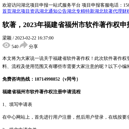
欢迎访问湖北项目申报一站式服务平台
项目申报客服电话：15855
首页
湖北项目资讯
湖北通知公告
湖北专精特新
湖北软著代理
财
软著，2023年福建省福州市软件著作权
梁颖
/
2023-02-22 16:37:00
540
分享
本文将为大家说一说关于福建省
软件著作权
！
此次
软件著作权
料、流程及使用范围又有哪些市需要大家注意的呢？以下小编
免费咨询热线：
18714998852
（
v
同号）
福建省福州市
软件著作权注册申请流程
1、填写申请表
在中心网站上，首先进行用户注册，然后用户登录，在线按要