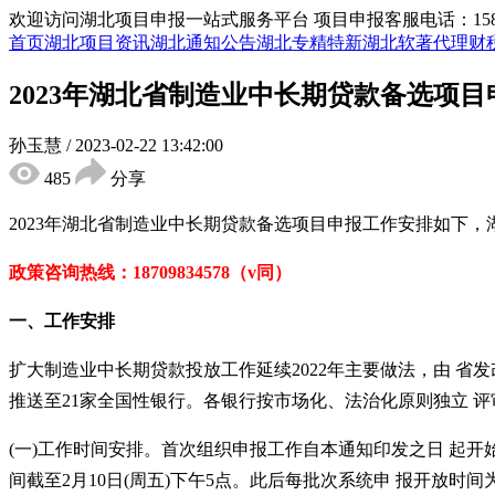
欢迎访问湖北项目申报一站式服务平台
项目申报客服电话：15855
首页
湖北项目资讯
湖北通知公告
湖北专精特新
湖北软著代理
财
2023年湖北省制造业中长期贷款备选项
孙玉慧
/
2023-02-22 13:42:00
485
分享
2023年湖北省制造业中长期贷款备选项目申报
工作安排如下，
政策咨询热线：
18709834578（v同）
一、工作安排
扩大制造业中长期贷款投放工作延续
2022年主要做法，由 
推送至21家全国性银行。各银行按市场化、法治化原则独立 
(一)工作时间安排。首次组织申报工作自本通知印发之日 起开
间截至2月10日(周五)下午5点。此后每批次系统申 报开放时