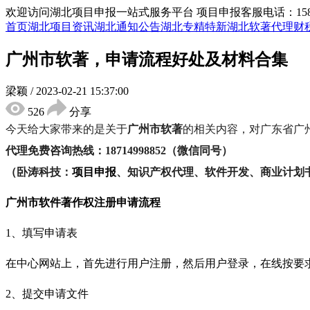
欢迎访问湖北项目申报一站式服务平台
项目申报客服电话：15855
首页
湖北项目资讯
湖北通知公告
湖北专精特新
湖北软著代理
财
广州市软著，申请流程好处及材料合集
梁颖
/
2023-02-21 15:37:00
526
分享
今天给大家带来的是关于
广
州市
软著
的相关内容，
对
广东省广
代理免费咨询热线：
18714998852（微信同号）
（卧涛科技：
项目申报
、知识产权代理、软件开发、商业计划
广州市
软件著作权注册申请流程
1、填写申请表
在中心网站上，首先进行用户注册，然后用户登录，在线按要
2、提交申请文件