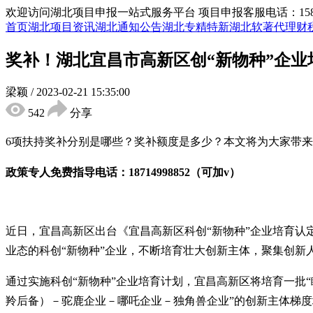
欢迎访问湖北项目申报一站式服务平台
项目申报客服电话：15855
首页
湖北项目资讯
湖北通知公告
湖北专精特新
湖北软著代理
财
奖补！湖北宜昌市高新区创“新物种”企业
梁颖
/
2023-02-21 15:35:00
542
分享
6项扶持奖补
分别是哪些？奖补额度是多少？
本文将为大家带来
政策专人免费指导电话：
18714998852（可加v）
近日，宜昌高新区出台《宜昌高新区科创
“新物种”企业培育
业态的科创“新物种”企业，不断培育壮大创新主体，聚集创新
通过实施科创
“新物种”企业培育计划，宜昌高新区将培育一批“瞪
羚后备）－驼鹿企业－哪吒企业－独角兽企业”的创新主体梯度培