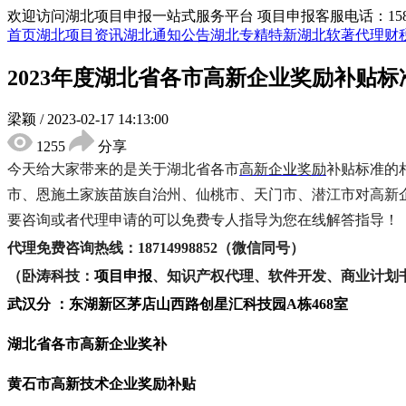
欢迎访问湖北项目申报一站式服务平台
项目申报客服电话：15855
首页
湖北项目资讯
湖北通知公告
湖北专精特新
湖北软著代理
财
2023年度湖北省各市高新企业奖励补贴标
梁颖
/
2023-02-17 14:13:00
1255
分享
今天给大家带来的是关于
湖北省各市
高新企业奖励
补贴标准的
市、恩施土家族苗族自治州、仙桃市、天门市、潜江市对高新
要咨询或者代理申请的可以免费专人指导为您在线解答指导！
代理免费咨询热线：
18714998852（微信同号）
（卧涛科技：
项目申报
、知识产权代理、软件开发、商业计划
武汉分 ：东湖新区茅店山西路创星汇科技园
A栋468室
湖北省各市高新企业奖补
黄石市高新技术企业奖励补贴