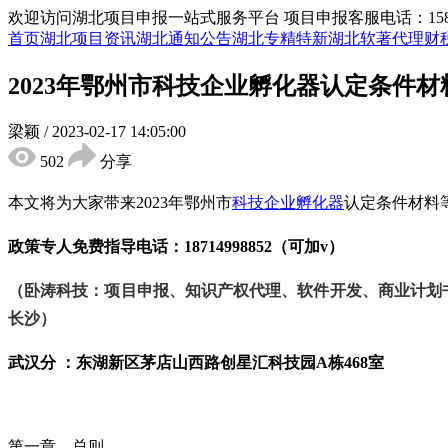
欢迎访问湖北项目申报一站式服务平台
项目申报客服电话：15855
首页
湖北项目资讯
湖北通知公告
湖北专精特新
湖北软著代理
财
2023年鄂州市科技企业孵化器认定条件材
梁颖
/
2023-02-17 14:05:00
502
分享
本文将为大家带来
2023年鄂州市
科技企业孵化器
认定条件材料
政策专人免费指导电话：
18714998852（可加v）
（卧涛科技：项目申报、知识产权代理、软件开发、商业计划
长沙）
武汉分 ：东湖新区茅店山西路创星汇科技园
A栋468室
第一章 总则