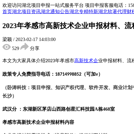
欢迎访问湖北项目申报一站式服务平台
项目申报客服电话：15855
首页
湖北项目资讯
湖北通知公告
湖北专精特新
湖北软著代理
财
2023年孝感市高新技术企业申报材料、
梁颖
/
2023-02-17 14:03:00
529
分享
本文为大家具体介绍
年孝感市
高新技术企
业申报材料、流
2023
政策专人免费指导电话：
（可加
）
18714998852
v
（卧涛科技：项目申报、知识产权代理、软件开发、商业计划
长沙）
武汉分 ：东湖新区茅店山西路创星汇科技园
A栋468室
孝感市
高新技术企业申报材料内容