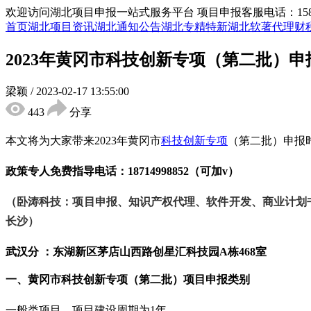
欢迎访问湖北项目申报一站式服务平台
项目申报客服电话：15855
首页
湖北项目资讯
湖北通知公告
湖北专精特新
湖北软著代理
财
2023年黄冈市科技创新专项（第二批）
梁颖
/
2023-02-17 13:55:00
443
分享
本文将为大家带来
2
023年黄冈市
科技创新专项
（第二批）申报
政策专人免费指导电话：
18714998852（可加v）
（卧涛科技：项目申报、知识产权代理、软件开发、商业计划
长沙）
武汉分 ：东湖新区茅店山西路创星汇科技园
A栋468室
一、黄冈市科技创新专项（第二批）项目申报类别
一般类项目，项目建设周期为
1年。