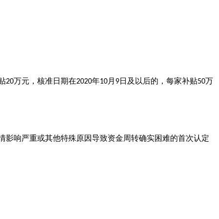
贴
万元，核准日期在
年
月
日及以后的，每家补贴
万
20
2020
10
9
50
情影响严重或其他特殊原因导致资金周转确实困难的首次认定