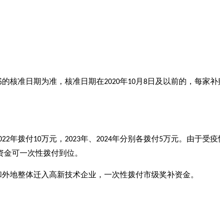
书的核准日期为准，核准日期在
年
月
日及以前的，每家补
2020
10
8
年拨付
万元，
年、
年分别各拨付
万元。由于受疫
022
10
2023
2024
5
资金可一次性拨付到位。
和外地整体迁入高新技术企业，一次性拨付市级奖补资金。