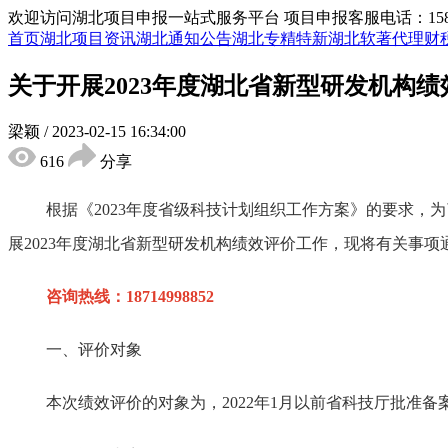
欢迎访问湖北项目申报一站式服务平台
项目申报客服电话：15855
首页
湖北项目资讯
湖北通知公告
湖北专精特新
湖北软著代理
财
关于开展2023年度湖北省新型研发机构
梁颖
/
2023-02-15 16:34:00
616
分享
根据《
202
3
年度省级科技计划组织工作方案》的要求，为
展
202
3
年度湖北省新型研发机构绩效评价工作，
现将
有关事项
咨询热线：18714998852
一、评价对象
本次绩效评价的对象为
，
202
2
年
1
月以前省科技厅批准备