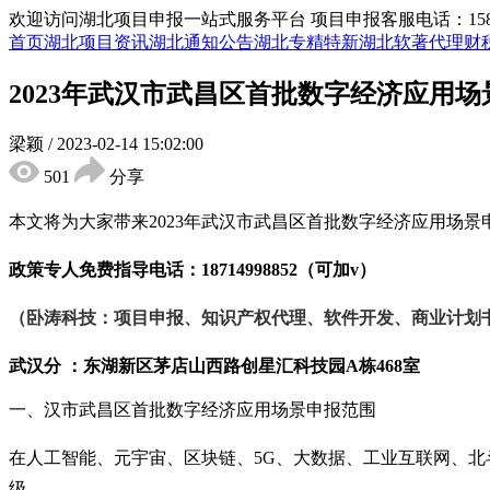
欢迎访问湖北项目申报一站式服务平台
项目申报客服电话：15855
首页
湖北项目资讯
湖北通知公告
湖北专精特新
湖北软著代理
财
2023年武汉市武昌区首批数字经济应用
梁颖
/
2023-02-14 15:02:00
501
分享
本文将为大家带来
2023年武汉市武昌区首批数字经济应用场
政策专人免费指导电话：
18714998852（可加v）
（卧涛科技：项目申报、知识产权代理、软件开发、商业计划
武汉分 ：东湖新区茅店山西路创星汇科技园
A栋468室
一、
汉市
武昌区首批数字经济应用场景
申报
范围
在人工智能、元宇宙、区块链、
5G、大数据、工业互联网、
级。