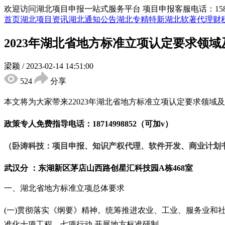
欢迎访问湖北项目申报一站式服务平台
项目申报客服电话：15855
首页
湖北项目资讯
湖北通知公告
湖北专精特新
湖北软著代理
财
2023年湖北省地方标准立项认定要求领
梁颖
/
2023-02-14 14:51:00
524
分享
本文将为大家带来
22023年湖北省地方标准立项认定要求领
政策专人免费指导电话：
18714998852（可加v）
（卧涛科技：项目申报、知识产权代理、软件开发、商业计划
武汉分 ：东湖新区茅店山西路创星汇科技园
A栋468室
一、湖北省地方标准立项总体要求
(一)贯彻落实《纲要》精神。统筹推进农业、工业、服务业和
准化十项工程、七项行动,开展地方标准研制。